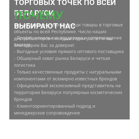
ТОРГОВЫХ ТОЧЕК ПО ВСЕЙ
ПОЧЕМУ
БЕЛАРУСИ
ВЫБИРАЮТ НАС
Мы успешно поставляем наши товары в торговые
объекты по всей Республике. Число наших
- Профессиональная поддержка и сопровождение
дистрибьюторов с каждым годом растет и мы
заказов
благодарим Вас за доверие!
- Выгодные условия прямого оптового поставщика
- Обширный охват рынка Беларуси и четкая
логистика
- Только качественные продукты с натуральными
компонентами от всемирно известных брендов
- Официальный эксклюзивный представитель на
территории Беларуси популярных косметических
брендов
- Клиентоориентированный подход и
менеджерское сопровождение